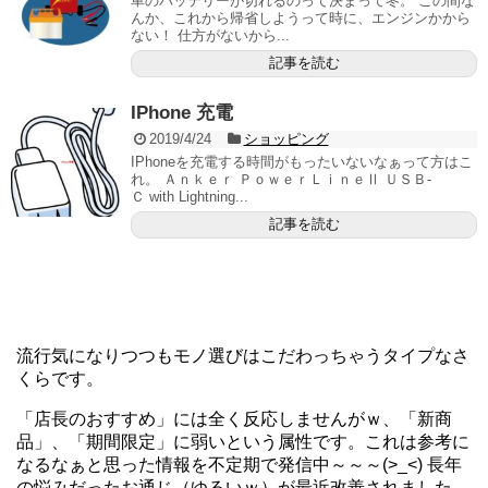
車のバッテリーが切れるのって決まって冬。 この間な
んか、これから帰省しようって時に、エンジンかから
ない！ 仕方がないから...
記事を読む
IPhone 充電
2019/4/24
ショッピング
IPhoneを充電する時間がもったいないなぁって方はこ
れ。 Ａｎｋｅｒ ＰｏｗｅｒＬｉｎｅⅡ ＵＳＢ-
Ｃ with Lightning...
記事を読む
流行気になりつつもモノ選びはこだわっちゃうタイプなさ
くらです。
「店長のおすすめ」には全く反応しませんがｗ、「新商
品」、「期間限定」に弱いという属性です。これは参考に
なるなぁと思った情報を不定期で発信中～～～(>_<) 長年
の悩みだったお通じ（ゆるいｗ）が最近改善されました。