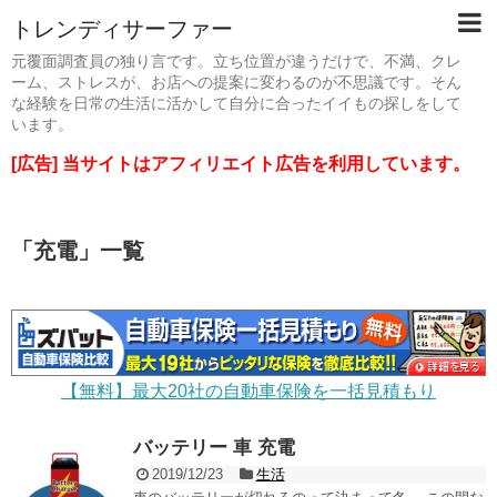
トレンディサーファー
元覆面調査員の独り言です。立ち位置が違うだけで、不満、クレ
ーム、ストレスが、お店への提案に変わるのが不思議です。そん
な経験を日常の生活に活かして自分に合ったイイもの探しをして
います。
[広告] 当サイトはアフィリエイト広告を利用しています。
「
充電
」
一覧
【無料】最大20社の自動車保険を一括見積もり
バッテリー 車 充電
2019/12/23
生活