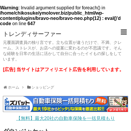
Warning
: Invalid argument supplied for foreach() in
/home/chikosuke/ymolover.biz/public_html/wp-
content/plugins/bravo-neo/bravo-neo.php(12) : eval()'d
code
on line
647
トレンディサーファー
元覆面調査員の独り言です。立ち位置が違うだけで、不満、クレ
ーム、ストレスが、お店への提案に変わるのが不思議です。そん
な経験を日常の生活に活かして自分に合ったイイもの探しをして
います。
[広告] 当サイトはアフィリエイト広告を利用しています。
ホーム
ショッピング
【無料】最大20社の自動車保険を一括見積もり