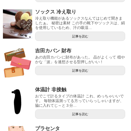
ソックス 冷え取り
冷え取り機能があるソックスなんてはじめて聞きま
したぁ。 秘密は素材 この手の靴下やソックスは、絹
を使用しているため、汗の吸湿...
記事を読む
吉田カバン 財布
あの吉田カバンに財布があった。 品がよくって 穏や
かな「波」を連想させる型押しがいい！
記事を読む
体温計 非接触
おでこで計るタイプの体温計 これ、めっちゃいいで
す。 毎朝体温測ってる方っていらっしゃいますが、
脇に入れてじ～と３分...
記事を読む
プラセンタ