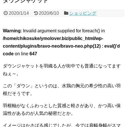
ダウンジャケット
2020/1/14
2020/6/10
ショッピング
Warning
: Invalid argument supplied for foreach() in
/home/chikosuke/ymolover.biz/public_html/wp-
content/plugins/bravo-neo/bravo-neo.php(12) : eval()'d
code
on line
647
ダウンジャケットを羽織る人が街中でも普通になってます
ねぇ～。
この「ダウン」というのは、水鶏の胸元の希少性の高い羽
根だそうです。
羽根軸がなくふわっとした質感と軽さがあり、かつ高い保
温性があるのが人気の秘密だとか。
イメージはかさばる感じでしたが、今では肩幅身幅がスマ