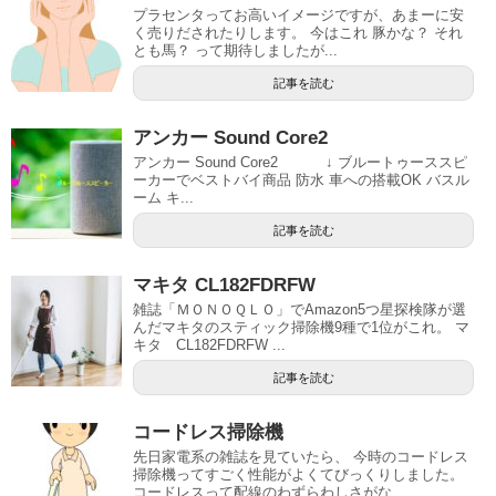
プラセンタってお高いイメージですが、あまーに安
く売りだされたりします。 今はこれ 豚かな？ それ
とも馬？ って期待しましたが...
記事を読む
アンカー Sound Core2
アンカー Sound Core2 ↓ ブルートゥーススピ
ーカーでベストバイ商品 防水 車への搭載OK バスル
ーム キ...
記事を読む
マキタ CL182FDRFW
雑誌「ＭＯＮＯＱＬＯ」でAmazon5つ星探検隊が選
んだマキタのスティック掃除機9種で1位がこれ。 マ
キタ CL182FDRFW ...
記事を読む
コードレス掃除機
先日家電系の雑誌を見ていたら、 今時のコードレス
掃除機ってすごく性能がよくてびっくりしました。
コードレスって配線のわずらわしさがな...