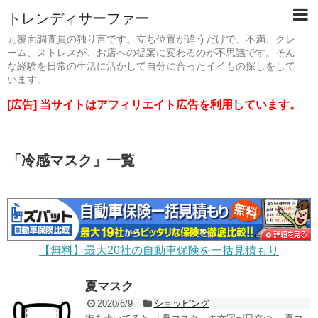
トレンディサーファー
元覆面調査員の独り言です。立ち位置が違うだけで、不満、クレ
ーム、ストレスが、お店への提案に変わるのが不思議です。そん
な経験を日常の生活に活かして自分に合ったイイもの探しをして
います。
[広告] 当サイトはアフィリエイト広告を利用しています。
「
冷感マスク
」
一覧
【無料】最大20社の自動車保険を一括見積もり
夏マスク
2020/6/9
ショッピング