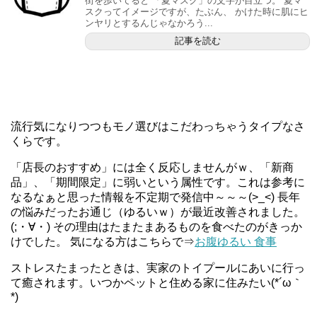
街を歩いてると 「夏マスク」の文字が目立つ。 夏マ
スクってイメージですが、たぶん、 かけた時に肌にヒ
ンヤリとするんじゃなかろう...
記事を読む
流行気になりつつもモノ選びはこだわっちゃうタイプなさ
くらです。
「店長のおすすめ」には全く反応しませんがｗ、「新商
品」、「期間限定」に弱いという属性です。これは参考に
なるなぁと思った情報を不定期で発信中～～～(>_<) 長年
の悩みだったお通じ（ゆるいｗ）が最近改善されました。
(;・∀・) その理由はたまたまあるものを食べたのがきっか
けでした。 気になる方はこちらで⇒
お腹ゆるい 食事
ストレスたまったときは、実家のトイプールにあいに行っ
て癒されます。いつかペットと住める家に住みたい(*´ω｀
*)