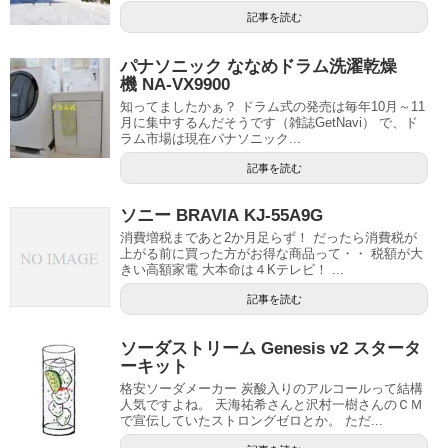
記事を読む
パナソニック ななめドラム洗濯乾燥
機 NA-VX9900
知ってましたかぁ？ ドラム式の発売は毎年10月～11
月に集中するんだそうです（雑誌GetNavi） で、ド
ラム市場は現在パナソニック...
記事を読む
ソニー BRAVIA KJ-55A9G
消費増税まであと2か月足らず！ だったら消費税が
上がる前に買った方がお得な商品って・・ 税額が大
きい高額家電 大本命は４Kテレビ！ ...
記事を読む
ソーダストリーム Genesis v2 スタータ
ーキット
格安ソーダメーカー 炭酸入りのアルコールって結構
人気ですよね。 天海祐希さんと沢村一樹さんのＣＭ
で宣伝していたストロングゼロとか。 ただ...