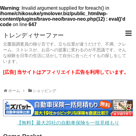
Warning
: Invalid argument supplied for foreach() in
/home/chikosuke/ymolover.biz/public_html/wp-
content/plugins/bravo-neo/bravo-neo.php(12) : eval()'d
code
on line
647
トレンディサーファー
元覆面調査員の独り言です。立ち位置が違うだけで、不満、クレ
ーム、ストレスが、お店への提案に変わるのが不思議です。そん
な経験を日常の生活に活かして自分に合ったイイもの探しをして
います。
[広告] 当サイトはアフィリエイト広告を利用しています。
ホーム
ショッピング
【無料】最大20社の自動車保険を一括見積もり