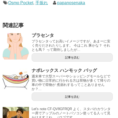
Osmo Pocket
,
手振れ
papanosenaka
関連記事
プラセンタ
プラセンタってお高いイメージですが、あまーに安
く売りだされたりします。 今はこれ 豚かな？ それ
とも馬？ って期待しましたが...
記事を読む
ナポレックス ハンモック バッグ
週末車で大型スーパーやショッピングモールなどで
買い物に日常的に行かれる方は荷物が多くて帰りの
車の中で荷物が 煮崩れするってことありません
か？...
記事を読む
Let's note CF-QV8GFRQR よく、スタバのカウンタ
ー席でアップルのノートパソコン使ってる人って見
かけますよね。（ロゴです...