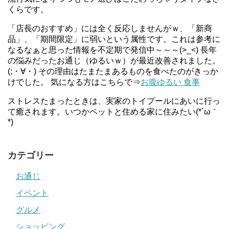
くらです。
「店長のおすすめ」には全く反応しませんがｗ、「新商
品」、「期間限定」に弱いという属性です。これは参考に
なるなぁと思った情報を不定期で発信中～～～(>_<) 長年
の悩みだったお通じ（ゆるいｗ）が最近改善されました。
(;・∀・) その理由はたまたまあるものを食べたのがきっか
けでした。 気になる方はこちらで⇒
お腹ゆるい 食事
ストレスたまったときは、実家のトイプールにあいに行っ
て癒されます。いつかペットと住める家に住みたい(*´ω｀
*)
カテゴリー
お通じ
イベント
グルメ
ショッピング