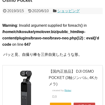
Osmo Pocket
2019/3/15
2020/6/10
ショッピング
Warning
: Invalid argument supplied for foreach() in
/home/chikosuke/ymolover.biz/public_html/wp-
content/plugins/bravo-neo/bravo-neo.php(12) : eval()'d
code
on line
647
パッと見、自撮り棒を三井自覚したような形。
【国内正規品】 DJI OSMO
POCKET (3軸ジンバル, 4Kカ
メラ)
created by
Rinker
DJI