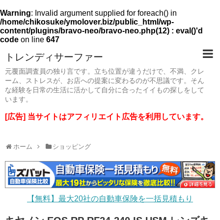
Warning
: Invalid argument supplied for foreach() in
/home/chikosuke/ymolover.biz/public_html/wp-
content/plugins/bravo-neo/bravo-neo.php(12) : eval()'d
code
on line
647
トレンディサーファー
元覆面調査員の独り言です。立ち位置が違うだけで、不満、クレ
ーム、ストレスが、お店への提案に変わるのが不思議です。そん
な経験を日常の生活に活かして自分に合ったイイもの探しをして
います。
[広告] 当サイトはアフィリエイト広告を利用しています。
ホーム
ショッピング
【無料】最大20社の自動車保険を一括見積もり