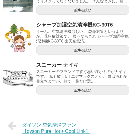
うリスクってなくなりません。 そんなときに、相...
記事を読む
シャープ加湿空気清浄機KC-30T6
うーん。空気清浄機欲しい。 乾燥対策というより
か、花粉症対策で。 買うならこれ シャープ加湿空気
清浄機KC-30T6 楽天空気清...
記事を読む
スニーカー ナイキ
スニーカーのブランドですぐ思い浮かぶのがナイキ
です。 私も欲しい! エアマックスとか。 白は汚れが
目立ちますが、敢て一足だけ選...
記事を読む
ダイソン 空気清浄ファン
【dyson Pure Hot + Cool Link】