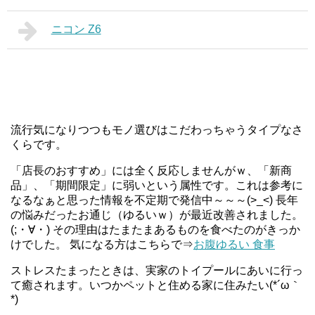
ニコン Z6
流行気になりつつもモノ選びはこだわっちゃうタイプなさ
くらです。
「店長のおすすめ」には全く反応しませんがｗ、「新商
品」、「期間限定」に弱いという属性です。これは参考に
なるなぁと思った情報を不定期で発信中～～～(>_<) 長年
の悩みだったお通じ（ゆるいｗ）が最近改善されました。
(;・∀・) その理由はたまたまあるものを食べたのがきっか
けでした。 気になる方はこちらで⇒
お腹ゆるい 食事
ストレスたまったときは、実家のトイプールにあいに行っ
て癒されます。いつかペットと住める家に住みたい(*´ω｀
*)