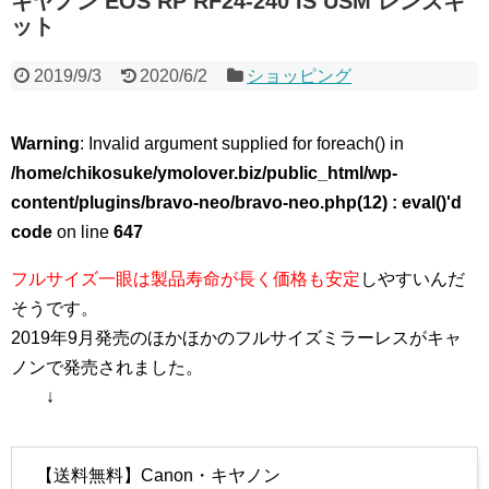
キヤノン EOS RP RF24-240 IS USM レンズキ
ット
2019/9/3
2020/6/2
ショッピング
Warning
: Invalid argument supplied for foreach() in
/home/chikosuke/ymolover.biz/public_html/wp-
content/plugins/bravo-neo/bravo-neo.php(12) : eval()'d
code
on line
647
フルサイズ一眼は製品寿命が長く価格も安定
しやすいんだ
そうです。
2019年9月発売のほかほかのフルサイズミラーレスがキャ
ノンで発売されました。
↓
【送料無料】Canon・キヤノン