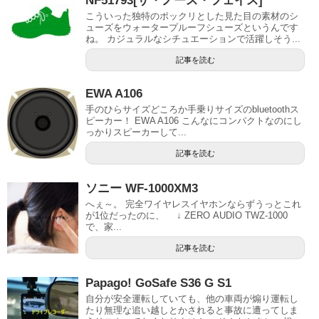
NF51793[ザ・ノース・フェイス]
こういった独特のポックリとした見た目の素材のシ
ューズをウォータープルーフシューズというんです
ね。 カジュラルなシチュエーションで活躍しそう...
記事を読む
EWA A106
手のひらサイズどころか手乗りサイズのbluetoothス
ピーカー！ EWA A106 こんなにコンパクトなのにし
っかりスピーカーして...
記事を読む
ソニー WF-1000XM3
へぇ～。 完全ワイヤレスイヤホンならずうっとこれ
が1位だったのに、 ↓ ZERO AUDIO TWZ-1000
で、家...
記事を読む
Papago! GoSafe S36 G S1
自分が安全運転していても、他の車両が煽り運転し
たり無理な追い越しとかされると事故に遭ってしま