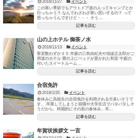
2018/11/27
イベント
この寒い季節でもアウトドア派の人ってキャンプとか
行っちゃう？ なんでわざわざ寒い思いするの？ って
思っちゃうんですけど・・・ そう...
記事を読む
山の上ホテル 御茶ノ水
2018/11/13
イベント
客室数わずか３５ 作家の三島由紀夫や池波正太郎がご
用達のホテル 畳の上にベッドが置かれた和室 中庭の
付いたスイートルーム ...
記事を読む
合宿免許
2018/1/25
イベント
春休みに高校生の合宿免許を利用される方多いそうで
す。 卒業してしまうと就職や大学生活でバタバタしそ
うだから、時期的にその前の春休み、卒...
記事を読む
年賀状挨拶文 一言