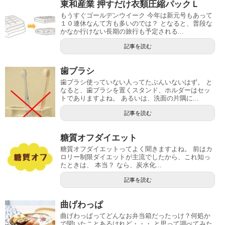
東和産業 押すだけ衣類圧縮パックＬ
もうすぐゴールデンウイーク 今年は新元号もあって
１０連休なんて方も多いのでは？ となると、普段な
かなか行けない長期の旅行も予定される...
記事を読む
歯ブラシ
歯ブラシ使っていない人ってたぶんいないはず。 と
なると、歯ブラシを置くスタンド、ホルダーはセッ
トでありますよね。 あるいは、洗面の片隅に...
記事を読む
糖質オフダイエット
糖質オフダイエットってよく聞きますよね。 前はカ
ロリー制限ダイエットが主流でしたから、これ知っ
たときは、 本当？ なら、炭水化...
記事を読む
曲げわっぱ
曲げわっぱってどんなお弁当箱だったっけ？何処か
で聞いたことあるけれど・・・ と思って調べてみた