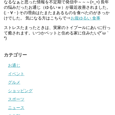
なるなぁと思った情報を不定期で発信中～～～(>_<) 長年
の悩みだったお通じ（ゆるいｗ）が最近改善されました。
(;・∀・) その理由はたまたまあるものを食べたのがきっか
けでした。 気になる方はこちらで⇒
お腹ゆるい 食事
ストレスたまったときは、実家のトイプールにあいに行っ
て癒されます。いつかペットと住める家に住みたい(*´ω｀
*)
カテゴリー
お通じ
イベント
グルメ
ショッピング
スポーツ
ニュース