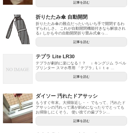
記事を読む
折りたたみ傘 自動開閉
折りたたみ傘の難点だったいちいち手で開閉するわ
ずらわしさ。 これが自動開閉機能付きなら解放され
る♪ しかも今の自動開閉折り畳み式傘っ...
記事を読む
テプラ Lite LR30
テプラが劇的に楽になる！？ ↓ キングジム ラベル
プリンター スマホ専用 「テプラ」Lｉｔｅ ...
記事を読む
ダイソー 汚れたドアサッシ
もうすぐ年末。大掃除近し・・ でもって、汚れたド
アサッシの汚れって溝が斜めになったりでとっても
お掃除しにくそう。 使い捨ての歯ブラシ...
記事を読む