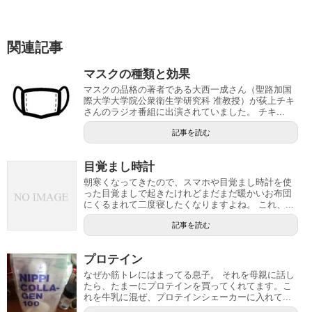
関連記事
マスクの種類と効果
マスクの品格の著者である大西一成さん（聖路加国
際大学大学院公衆衛生学研究科 准教授）が荻上チキ
さんのラジオ番組に出演されていました。 チキ...
記事を読む
目覚まし時計
朝寒くなってきたので、スマホや目覚まし時計を使
った目覚ましで起きたけれどまだまだ暖かいお布団
にくるまれて二度寝したくなりますよね。 これ、...
記事を読む
プロテイン
なぜか筋トレにはまってる息子。 それを母親に話し
たら、たまーにプロテインを買ってくれてます。こ
れを牛乳に混ぜ、プロテインシェーカーに入れて...