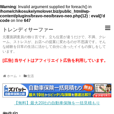
Warning
: Invalid argument supplied for foreach() in
/home/chikosuke/ymolover.biz/public_html/wp-
content/plugins/bravo-neo/bravo-neo.php(12) : eval()'d
code
on line
647
トレンディサーファー
元覆面調査員の独り言です。立ち位置が違うだけで、不満、クレ
ーム、ストレスが、お店への提案に変わるのが不思議です。そん
な経験を日常の生活に活かして自分に合ったイイもの探しをして
います。
[広告] 当サイトはアフィリエイト広告を利用しています。
ホーム
生活
【無料】最大20社の自動車保険を一括見積もり