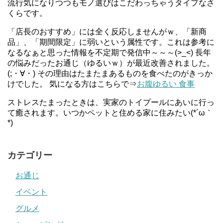
流行気になりつつもモノ選びはこだわっちゃうタイプなさ
くらです。
「店長のおすすめ」には全く反応しませんがｗ、「新商
品」、「期間限定」に弱いという属性です。これは参考に
なるなぁと思った情報を不定期で発信中～～～(>_<) 長年
の悩みだったお通じ（ゆるいｗ）が最近改善されました。
(;・∀・) その理由はたまたまあるものを食べたのがきっか
けでした。 気になる方はこちらで⇒
お腹ゆるい 食事
ストレスたまったときは、実家のトイプールにあいに行っ
て癒されます。いつかペットと住める家に住みたい(*´ω｀
*)
カテゴリー
お通じ
イベント
グルメ