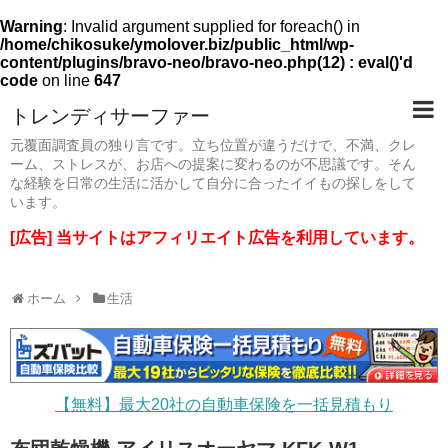
Warning
: Invalid argument supplied for foreach() in
/home/chikosuke/ymolover.biz/public_html/wp-
content/plugins/bravo-neo/bravo-neo.php(12) : eval()'d
code
on line
647
トレンディサーファー
元覆面調査員の独り言です。立ち位置が違うだけで、不満、クレ
ーム、ストレスが、お店への提案に変わるのが不思議です。そん
な経験を日常の生活に活かして自分に合ったイイもの探しをして
います。
[広告] 当サイトはアフィリエイト広告を利用しています。
ホーム
生活
【無料】最大20社の自動車保険を一括見積もり