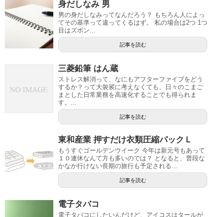
身だしなみ 男
男の身だしなみってなんだろう？ もちろん人によっ
てその基準って違ってくるはず。 私の場合は2つ 1つ
目はズボン...
記事を読む
三菱鉛筆 はん蔵
ストレス解消って、なにもアフターファイブをどう
するか？って大袈裟に考えなくても、日々のこまご
まとした日常業務を高速化することでも得られま
す。...
記事を読む
東和産業 押すだけ衣類圧縮パックＬ
もうすぐゴールデンウイーク 今年は新元号もあって
１０連休なんて方も多いのでは？ となると、普段な
かなか行けない長期の旅行も予定される...
記事を読む
電子タバコ
電子タバコにしたいんだけど、アイコスはタールが