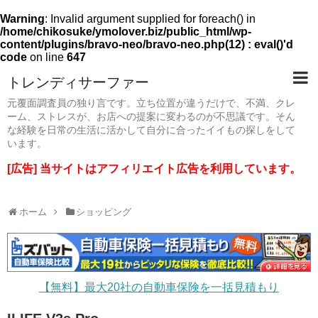
Warning
: Invalid argument supplied for foreach() in
/home/chikosuke/ymolover.biz/public_html/wp-
content/plugins/bravo-neo/bravo-neo.php(12) : eval()'d
code
on line
647
トレンディサーファー
元覆面調査員の独り言です。立ち位置が違うだけで、不満、クレ
ーム、ストレスが、お店への提案に変わるのが不思議です。そん
な経験を日常の生活に活かして自分に合ったイイもの探しをして
います。
[広告] 当サイトはアフィリエイト広告を利用しています。
ホーム
ショッピング
【無料】最大20社の自動車保険を一括見積もり