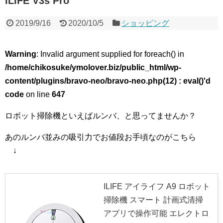
ILIFE V3s Pro
2019/9/16
2020/10/5
ショッピング
Warning
: Invalid argument supplied for foreach() in
/home/chikosuke/ymolover.biz/public_html/wp-
content/plugins/bravo-neo/bravo-neo.php(12) : eval()'d
code
on line
647
ロボット掃除機といえばルンバ、と思ってませんか？
あのルンバ並みの吸引力でお値段お手頃なのがこちら
↓
ILIFE アイライフ A9 ロボット
掃除機 スマート 計画式清掃
アプリで操作可能 エレクトロ