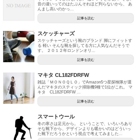
音の違いってのはたぶんそれほど判らないから、 あ
んまし高いのかっ...
記事を読む
スケッチャーズ
スケッチャーズという靴のブランド 脚にフィットす
る 軽い そんな靴を探してる方に人気なんだそうで
す。 ２０１２年ロンドンオリ...
記事を読む
マキタ CL182FDRFW
雑誌「ＭＯＮＯＱＬＯ」でAmazon5つ星探検隊が選
んだマキタのスティック掃除機9種で1位がこれ。 マ
キタ CL182FDRFW ...
記事を読む
スマートウール
冬の寒さは足元から。 ということで、いろいろあり
そな靴下から、デザインよりも暖かいのはどういっ
た靴下だろうかという視点で考えてみました...