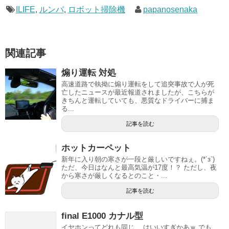
ILIFE
,
ルンバ
,
ロボット掃除機
papanosenaka
関連記事
煽り運転 対処
高速道路で執拗に煽り運転をして追突事故で人が死
亡したニュースが最近報道されましたが、こちらが
きちんと運転していても、悪質なドライバーに捕ま
る...
記事を読む
ホットカーペット
新年に入り朝の寒さが一段と厳しいですねぇ。(*´з`)
ただ、今日はなんと最高気温が17度！？ ただし、夜
から寒さが厳しくなるとのこと・...
記事を読む
final E1000 カナル型
イヤホンってどれも同じ、 はいいすぎかあｗ でも、