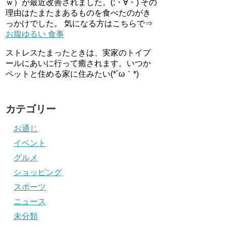
ｗ）が最近改善されました。(;・∀・) その
理由はたまたまあるものを食べたのがき
っかけでした。 気になる方はこちらで⇒
お腹ゆるい 食事
ストレスたまったときは、実家のトイプ
ールにあいに行って癒されます。いつか
ペットと住める家に住みたい(*´ω｀*)
カテゴリー
お通じ
イベント
グルメ
ショッピング
スポーツ
ニュース
未分類