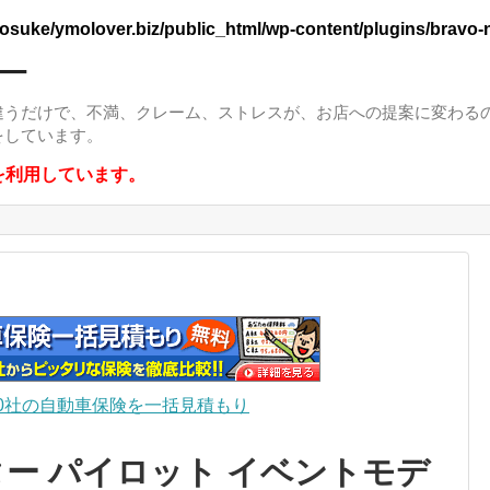
osuke/ymolover.biz/public_html/wp-content/plugins/bravo-n
ー
違うだけで、不満、クレーム、ストレスが、お店への提案に変わる
をしています。
を利用しています。
0社の自動車保険を一括見積もり
ー パイロット イベントモデ