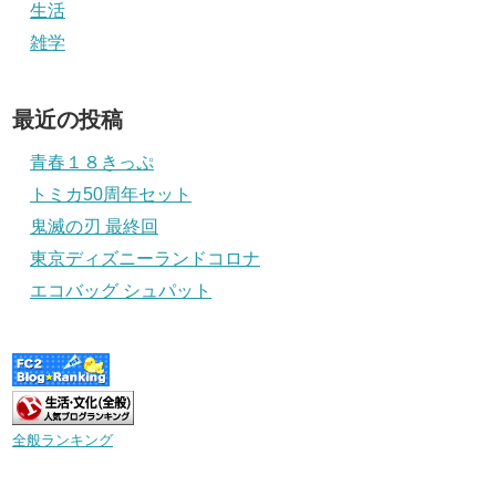
生活
雑学
最近の投稿
青春１８きっぷ
トミカ50周年セット
鬼滅の刃 最終回
東京ディズニーランドコロナ
エコバッグ シュパット
全般ランキング