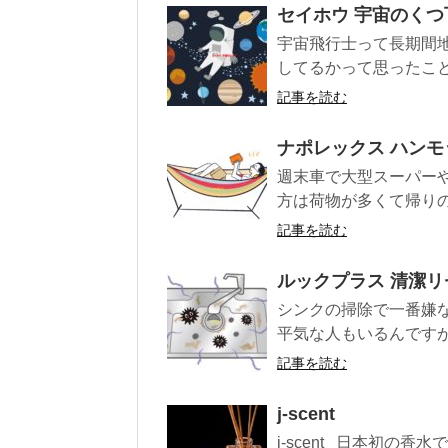
セイホウ 宇宙のくつ
宇宙飛行士って長期間
してるかって思ったこと
記事を読む
ナポレックス ハンモ
週末車で大型スーパー
方は荷物が多くて帰りの
記事を読む
ルックプラス 清潔リ
シンクの掃除で一番嫌な
平気な人もいるんですが私
記事を読む
j-scent
j-scent 日本初の