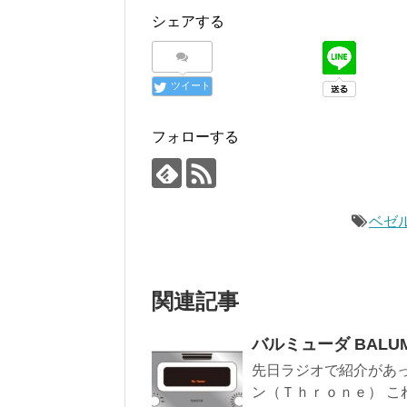
シェアする
ツイート
フォローする
ベゼ
関連記事
バルミューダ BALUMUD
先日ラジオで紹介があ
ン（Ｔｈｒｏｎｅ） これ