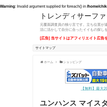
Warning
: Invalid argument supplied for foreach() in
/home/chik
トレンディサーファ
元覆面調査員の独り言です。立ち位置が
活に活かして自分に合ったイイもの探し
[広告] 当サイトはアフィリエイト広告
サイトマップ
ホーム
ショッピング
【無料】最大2
ユンハンス マイスタ