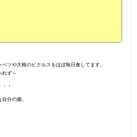
ャベツや大根のピクルスをほぼ毎日食してます。
べれず～
・・・
な自分の腸。