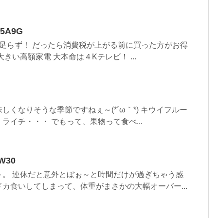
55A9G
足らず！ だったら消費税が上がる前に買った方がお得
きい高額家電 大本命は４Kテレビ！ ...
しくなりそうな季節ですねぇ～(*´ω｀*) キウイフルー
ライチ・・・ でもって、果物って食べ...
W30
～。 連休だと意外とぼぉ～と時間だけが過ぎちゃう感
カ食いしてしまって、体重がまさかの大幅オーバー...