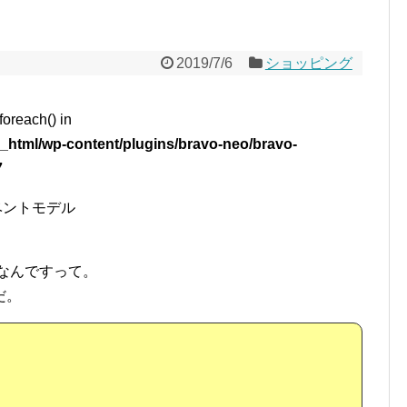
2019/7/6
ショッピング
foreach() in
_html/wp-content/plugins/bravo-neo/bravo-
7
ベントモデル
フなんですって。
だ。