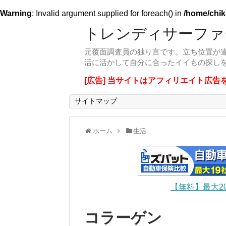
Warning
: Invalid argument supplied for foreach() in
/home/chik
トレンディサーファ
元覆面調査員の独り言です。立ち位置が
活に活かして自分に合ったイイもの探し
[広告] 当サイトはアフィリエイト広告
サイトマップ
ホーム
生活
【無料】最大2
コラーゲン