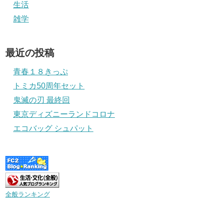
生活
雑学
最近の投稿
青春１８きっぷ
トミカ50周年セット
鬼滅の刃 最終回
東京ディズニーランドコロナ
エコバッグ シュパット
全般ランキング