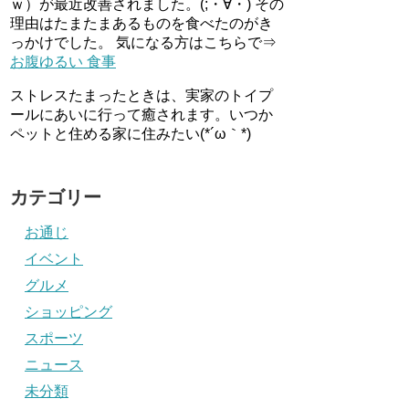
ｗ）が最近改善されました。(;・∀・) その
理由はたまたまあるものを食べたのがき
っかけでした。 気になる方はこちらで⇒
お腹ゆるい 食事
ストレスたまったときは、実家のトイプ
ールにあいに行って癒されます。いつか
ペットと住める家に住みたい(*´ω｀*)
カテゴリー
お通じ
イベント
グルメ
ショッピング
スポーツ
ニュース
未分類