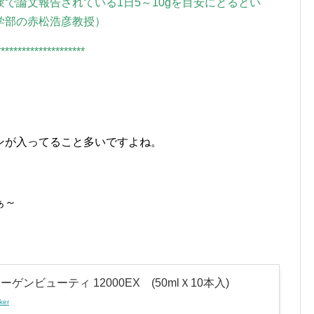
で論文報告されている1日5～10gを目安にとるとい
学部の赤松浩彦教授）
*********************
ンが入ってること多いですよね。
ぁ～
ーゲンビューティ 12000EX (50mlＸ10本入)
ker