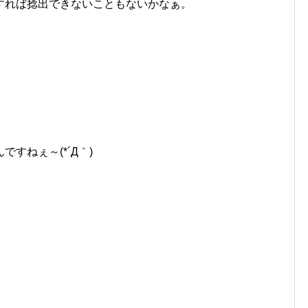
すれば捻出できないこともないかなぁ。
すねぇ～(*´Д｀)