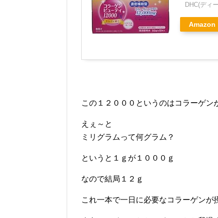
DHC(ディ
Amazon
この１２０００というのはコラーゲン
えぇ～と
ミリグラムって何グラム？
というと１ｇが１０００ｇ
なので結局１２ｇ
これ一本で一日に必要なコラーゲンが